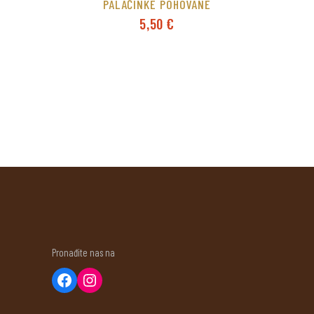
PALAČINKE POHOVANE
5,50
€
Pronađite nas na