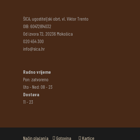
ŠICA, ugostiteljski obrt, vl. Viktor Trento
OIB: 60472814032
Od izvora 72, 20236 Mokošica
020 454 300
info@sica.hr
Radno vrijeme
Pon: zatvoreno
Uto - Ned: 08 - 23
Dostava
11 - 23
Način plaćanja
Gotovina
Kartice