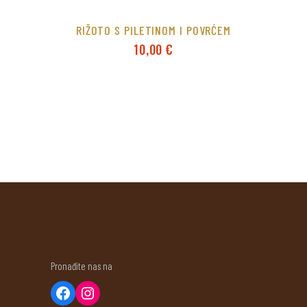
RIŽOTO S PILETINOM I POVRĆEM
10,00
€
Pronađite nas na