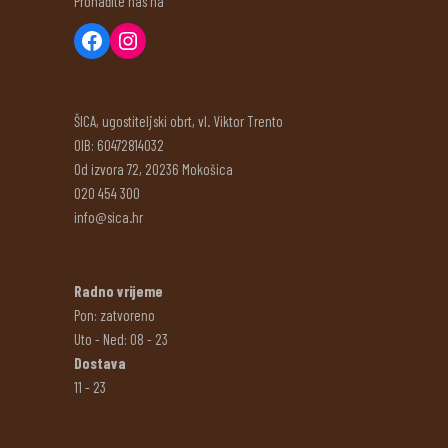
Pronađite nas na
ŠICA, ugostiteljski obrt, vl. Viktor Trento
OIB: 60472814032
Od izvora 72, 20236 Mokošica
020 454 300
info@sica.hr
Radno vrijeme
Pon: zatvoreno
Uto - Ned: 08 - 23
Dostava
11 - 23