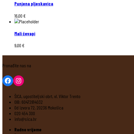
Punjena pljeskavica
16,00
€
Mali ćevapi
9,00
€
Pronađite nas na
ŠICA, ugostiteljski obrt, vl. Viktor Trento
OIB: 60472814032
Od izvora 72, 20236 Mokošica
020 454 300
info@sica.hr
Radno vrijeme