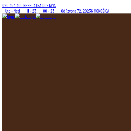
020 454 300 BESPLATNA DOSTAVA
Uto - Ned
11 - 23
08 - 23
Od izvora 72, 20236 MOKOŠICA