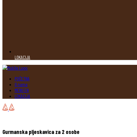
LOKACIJA
POČETNA
O nama
MENU EN
LOKACIJA
Gurmanska pljeskavica za 2 osobe