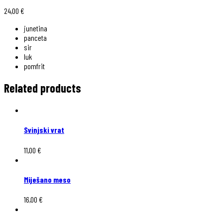
24,00
€
junetina
panceta
sir
luk
pomfrit
Related products
Svinjski vrat
11,00
€
Miješano meso
16,00
€