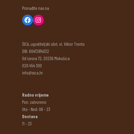
Pronađite nas na
ŠICA, ugostiteljski obrt, vl. Viktor Trento
OIB: 60472814032
Od izvora 72, 20236 Mokošica
020 454 300
info@sica.hr
Radno vrijeme
Pon: zatvoreno
Uto - Ned: 08 - 23
Dostava
11 - 23