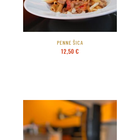
PENNE ŠICA
12,50
€