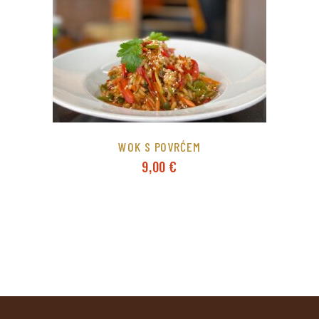
WOK S POVRĆEM
9,00
€