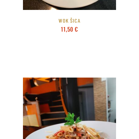
WOK ŠICA
11,50
€