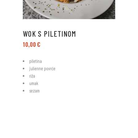
WOK S PILETINOM
10,00
€
piletina
julienne povrće
riža
umak
sezam