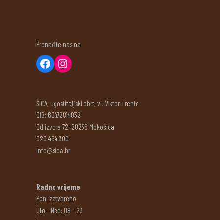
Pronađite nas na
ŠICA, ugostiteljski obrt, vl. Viktor Trento
OIB: 60472814032
Od izvora 72, 20236 Mokošica
020 454 300
info@sica.hr
Radno vrijeme
Pon: zatvoreno
Uto - Ned: 08 - 23