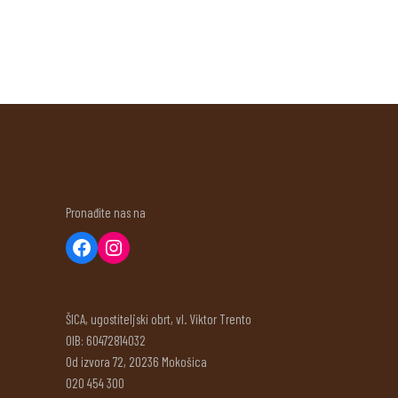
Pronađite nas na
ŠICA, ugostiteljski obrt, vl. Viktor Trento
OIB: 60472814032
Od izvora 72, 20236 Mokošica
020 454 300