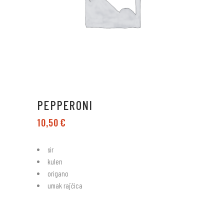
PEPPERONI
10,50
€
sir
kulen
origano
umak rajčica